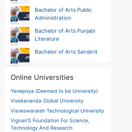
Bachelor of Arts Public
Administration
Bachelor of Arts Punjabi
Literature
Bachelor of Arts Sanskrit
Online Universities
Yenepoya (Deemed to be University)
Vivekananda Global University
Visveswaraiah Technological University
Vignan’S Foundation For Science,
Technology And Research