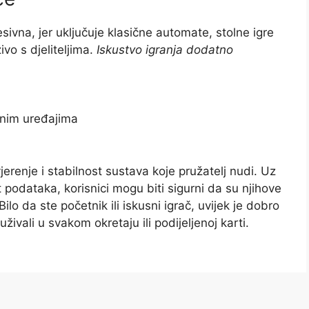
sivna, jer uključuje klasične automate, stolne igre
ivo s djeliteljima.
Iskustvo igranja dodatno
lnim uređajima
erenje i stabilnost sustava koje pružatelj nudi. Uz
t podataka, korisnici mogu biti sigurni da su njihove
lo da ste početnik ili iskusni igrač, uvijek je dobro
živali u svakom okretaju ili podijeljenoj karti.