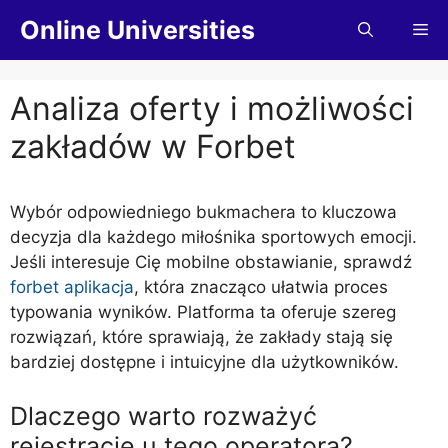
Online Universities
Analiza oferty i możliwości
zakładów w Forbet
Wybór odpowiedniego bukmachera to kluczowa
decyzja dla każdego miłośnika sportowych emocji.
Jeśli interesuje Cię mobilne obstawianie, sprawdź
forbet aplikacja
, która znacząco ułatwia proces
typowania wyników. Platforma ta oferuje szereg
rozwiązań, które sprawiają, że zakłady stają się
bardziej dostępne i intuicyjne dla użytkowników.
Dlaczego warto rozważyć
rejestrację u tego operatora?