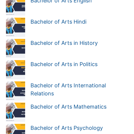
Bachelor of Arts English
Bachelor of Arts Hindi
Bachelor of Arts in History
Bachelor of Arts in Politics
Bachelor of Arts International
Relations
Bachelor of Arts Mathematics
Bachelor of Arts Psychology