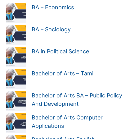
BA – Economics
BA – Sociology
BA in Political Science
Bachelor of Arts – Tamil
Bachelor of Arts BA – Public Policy
And Development
Bachelor of Arts Computer
Applications