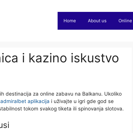
Home
About us
Online
ica i kazino iskustvo
ih destinacija za online zabavu na Balkanu. Ukoliko
e
admiralbet aplikacija
i uživajte u igri gde god se
stabilnost tokom svakog tiketa ili spinovanja slotova.
usi