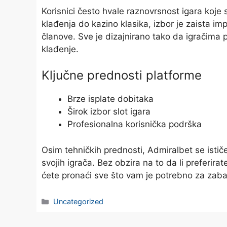
Korisnici često hvale raznovrsnost igara koj
klađenja do kazino klasika, izbor je zaista im
članove. Sve je dizajnirano tako da igračima 
klađenje.
Ključne prednosti platforme
Brze isplate dobitaka
Širok izbor slot igara
Profesionalna korisnička podrška
Osim tehničkih prednosti, Admiralbet se isti
svojih igrača. Bez obzira na to da li preferira
ćete pronaći sve što vam je potrebno za zaba
Uncategorized