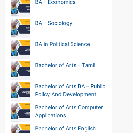
BA – Economics
BA – Sociology
BA in Political Science
Bachelor of Arts – Tamil
Bachelor of Arts BA – Public
Policy And Development
Bachelor of Arts Computer
Applications
Bachelor of Arts English