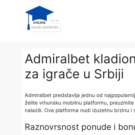
Admiralbet kladion
za igrače u Srbiji
Admiralbet predstavlja jednu od najpopularnij
želite vrhunsku mobilnu platformu, preuzmit
nalazili. Ova platforma nudi izuzetnu brzinu i 
Raznovrsnost ponude i bon