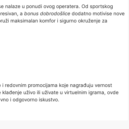
e se nalaze u ponudi ovog operatera. Od sportskog
presivan, a
bonus dobrodošlice
dodatno motivise nove
pruži maksimalan komfor i sigurno okruženje za
če i redovnim promocijama koje nagrađuju vernost
te klađenje uživo ili uživate u virtuelnim igrama, ovde
vno i odgovorno iskustvo.