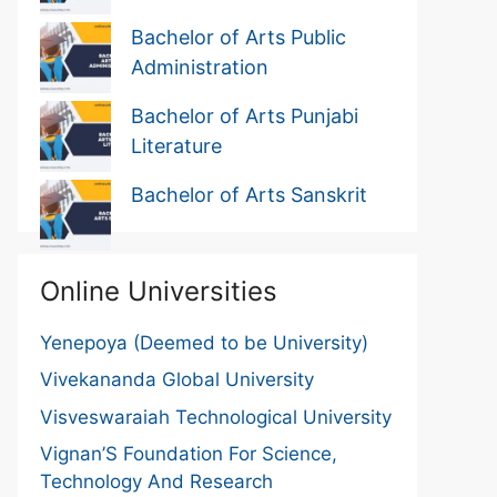
Bachelor of Arts Public
Administration
Bachelor of Arts Punjabi
Literature
Bachelor of Arts Sanskrit
Online Universities
Yenepoya (Deemed to be University)
Vivekananda Global University
Visveswaraiah Technological University
Vignan’S Foundation For Science,
Technology And Research